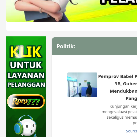
Politik:
Pemprov Babel 
3B, Gube
Mendukbang
Pang
Kunjungan kerj
mengevaluasi pela
sekaligus memas
pe
Source