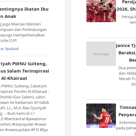
Persij
entingnya Ikatan Ibu
2026, S
n Anak
Persija
tem
ng juga Mantan Menteri
mpuan dan Perlindungan
spayoga memperkenalkan
ode CUP.
Janice T
ce: liputan6
Beraksi
Be
riyah PWNU Sulteng,
Dua peteni
s Salam Terinspirasi
dan Aldil
 Al-Khairaat
Merah Pu
20
ah PWNU Sulteng, Caketum
pirasi Pendiri Al-Khairaat .
hohib (Gus Salam), calon
wan ke kediaman Al Habib
Timnas
ufri, Lc., M.A, Rais Syuriyah
 -- Ikuti kami di 👉
Penyer
LE #beritaviral #jawatimur
Indonesi
aterkini #terpopuler #news
pada persa
atim #newsupdate #FYI #fyp