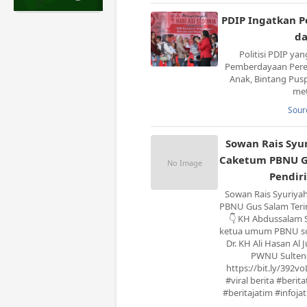
PDIP Ingatkan P
da
Politisi PDIP ya
Pemberdayaan Pere
Anak, Bintang Pu
met
Sour
Sowan Rais Syu
Caketum PBNU Gu
Pendiri
Sowan Rais Syuriy
PBNU Gus Salam Terins
👇 KH Abdussalam S
ketua umum PBNU so
Dr. KH Ali Hasan Al J
PWNU Sulteng.
https://bit.ly/392vo
#viral berita #berit
#beritajatim #infoj