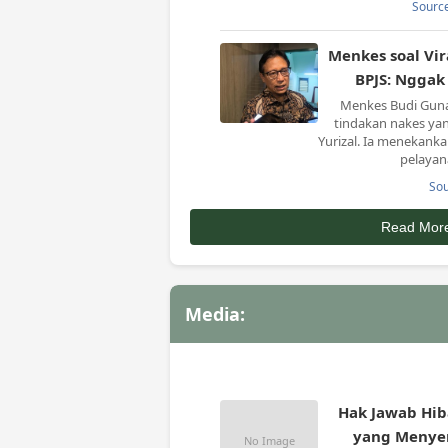
Source
Menkes soal Vir
BPJS: Nggak
Menkes Budi Guna
tindakan nakes ya
Yurizal. Ia menekank
pelayan
Sou
Read Mor
Gubernur Babe
Tinjau Pr
Pangkalbalam, P
Peninjauan ini mer
Media:
kunjungan kerja Ke
Bangka Belitu
imp
Source
Hak Jawab Hib
yang Menyer