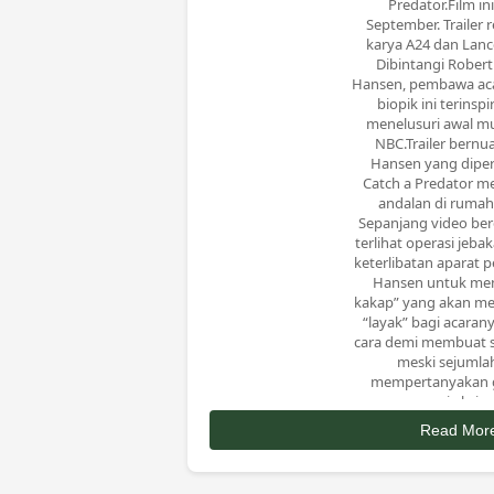
Predator.Film in
September. Trailer
karya A24 dan Lance
Dibintangi Robert
Hansen, pembawa acar
biopik ini terinsp
menelusuri awal mul
NBC.Trailer bernu
Hansen yang diper
Catch a Predator m
andalan di ruma
Sepanjang video ber
terlihat operasi jebak
keterlibatan aparat 
Hansen untuk men
kakap” yang akan m
“layak” bagi acaran
cara demi membuat se
meski sejumlah
mempertanyakan g
menyerupai aksi ma
Wever, Skyler Gi
Read Mor
Matthew Maher, da
membintangi film ini 
diadaptasi dari artik