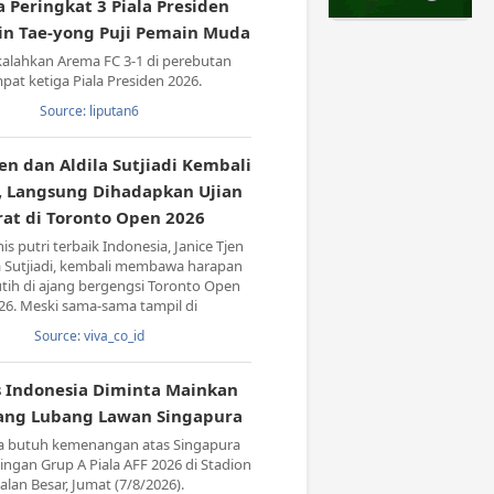
a Peringkat 3 Piala Presiden
hin Tae-yong Puji Pemain Muda
 kalahkan Arema FC 3-1 di perebutan
pat ketiga Piala Presiden 2026.
Source: liputan6
jen dan Aldila Sutjiadi Kembali
, Langsung Dihadapkan Ujian
rat di Toronto Open 2026
s putri terbaik Indonesia, Janice Tjen
a Sutjiadi, kembali membawa harapan
tih di ajang bergengsi Toronto Open
26. Meski sama-sama tampil di
Source: viva_co_id
 Indonesia Diminta Mainkan
ang Lubang Lawan Singapura
a butuh kemenangan atas Singapura
ingan Grup A Piala AFF 2026 di Stadion
Jalan Besar, Jumat (7/8/2026).