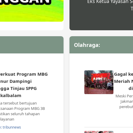
Eks Ketua Yayasan S
T
Olahraga:
Perkuat Program MBG
Gagal ke
rnur Dampingi
Meriah N
ga Tinjau SPPG
d
kalbalam
Meski Pers
Jakman
a tersebut bertujuan
perebut
ksanaan Program MBG 3B
tikan seluruh tahapan
layanan
: tribunnews