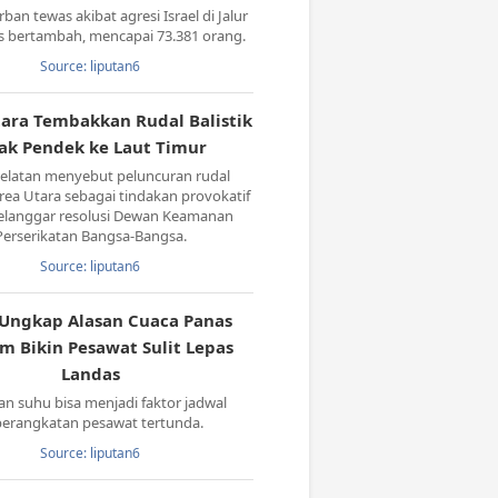
ban tewas akibat agresi Israel di Jalur
s bertambah, mencapai 73.381 orang.
Source: liputan6
ara Tembakkan Rudal Balistik
rak Pendek ke Laut Timur
Selatan menyebut peluncuran rudal
orea Utara sebagai tindakan provokatif
langgar resolusi Dewan Keamanan
Perserikatan Bangsa-Bangsa.
Source: liputan6
 Ungkap Alasan Cuaca Panas
m Bikin Pesawat Sulit Lepas
Landas
an suhu bisa menjadi faktor jadwal
erangkatan pesawat tertunda.
Source: liputan6