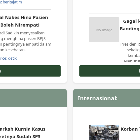
: beritajatim
al Nakes Hina Pasien
Gagal 
 Boleh Nirempati
Banding
di Sadikin menyesalkan
ng menghina pasien BPJS,
an pentingnya empati dalam
Presiden 
an kesehatan.
sekali
kembal
rce: detik
Menurutn
e
l dan Mendukbangga
ogram MBG 3B di
astikan Tepat Sasaran
upakan bagian dari agenda
Internasional:
mendukbangga/BKKBN RI di
ng untuk memastikan
lementasi
: tribunnews
arkah Kurnia Kasus
Korban 
etnya Sudah SP3