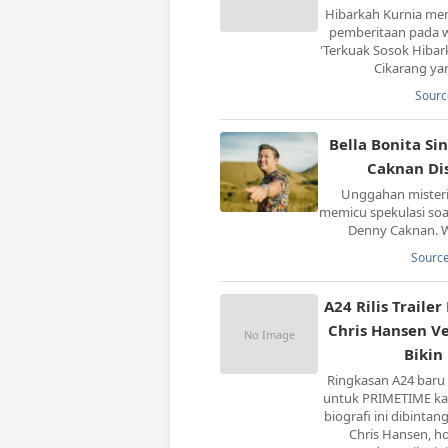
Hibarkah Kurnia mem
pemberitaan pada we
'Terkuak Sosok Hibar
Cikarang yan
Sourc
Bella Bonita Si
Caknan Di
Unggahan misteriu
memicu spekulasi so
Denny Caknan. W
Source
A24 Rilis Traile
Chris Hansen Ve
Bikin
Ringkasan A24 baru s
untuk PRIMETIME ka
biografi ini dibintan
Chris Hansen, h