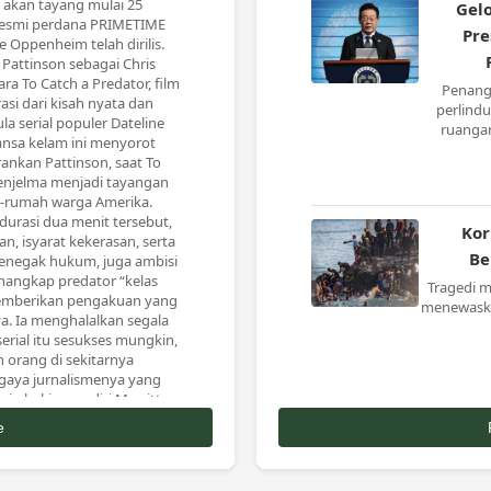
i akan tayang mulai 25
Gel
 resmi perdana PRIMETIME
Pre
 Oppenheim telah dirilis.
 Pattinson sebagai Chris
a To Catch a Predator, film
Penang
irasi dari kisah nyata dan
perlindu
a serial populer Dateline
ruangan
ansa kelam ini menyorot
ankan Pattinson, saat To
enjelma menjadi tayangan
h-rumah warga Amerika.
durasi dua menit tersebut,
Kor
an, isyarat kekerasan, serta
Be
penegak hukum, juga ambisi
angkap predator “kelas
Tragedi m
emberikan pengakuan yang
menewaska
ya. Ia menghalalkan segala
rial itu sesukses mungkin,
 orang di sekitarnya
aya jurnalismenya yang
in hakim sendiri.Merritt
sondo, Phoebe Bridgers,
e
n Bokeem Woodbine turut
bersama Pattinson. Film ini
el Esquire tahun 2007 karya