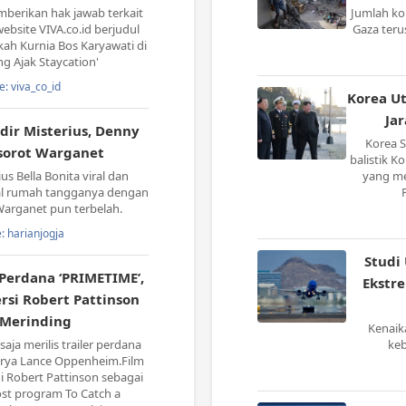
berikan hak jawab terkait
Jumlah kor
bsite VIVA.co.id berjudul
Gaza teru
kah Kurnia Bos Karyawati di
g Ajak Staycation'
e: viva_co_id
Korea Ut
Ja
ndir Misterius, Denny
Korea 
sorot Warganet
balistik K
s Bella Bonita viral dan
yang me
al rumah tangganya dengan
arganet pun terbelah.
: harianjogja
Studi
r Perdana ‘PRIMETIME’,
Ekstre
rsi Robert Pattinson
 Merinding
Kenaik
aja merilis trailer perdana
keb
rya Lance Oppenheim.Film
gi Robert Pattinson sebagai
ost program To Catch a